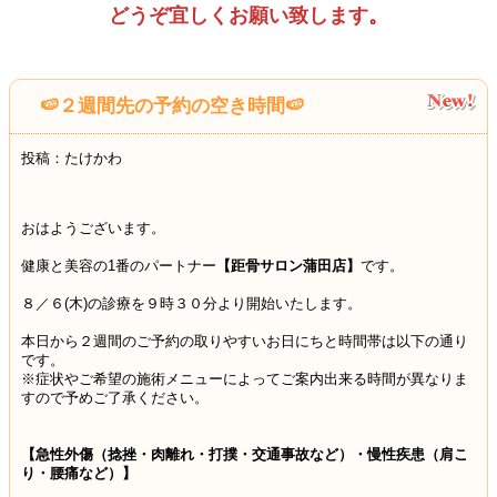
どうぞ宜しくお願い致します
。
🍉２週間先の予約の空き時間🍉
投稿：たけかわ
おはようございます。
健康と美容の1番のパートナー
【距骨サロン蒲田店】
です。
８／６
(木
)
の診療を９時３０分より開始いたします。
本日から２週間のご予約の取りやすいお日にちと時間帯は以下の通り
です。
※症状やご希望の施術メニューによってご案内出来る時間が異なりま
すので予めご了承ください。
【急性外傷（捻挫・肉離れ・打撲・交通事故など）・慢性疾患（肩こ
り・腰痛など）】